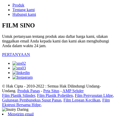
Produk
Tentang kami
Hubungi kami
FILM SINO
Untuk pertanyaan tentang produk atau daftar harga kami, silakan
tinggalkan email Anda kepada kami dan kami akan menghubungi
Anda dalam waktu 24 jam.
PERTANYAAN
© Hak Cipta - 2010-2022 : Semua Hak Dilindungi Undang-
Undang.
Produk Panas
-
Peta Situs
-
AMP Seluler
Film Plastik Silinder
,
Film Plastik Polietilen
,
Film Penyusutan Lldpe
,
Gulungan Pembungkus Susut Panas
,
Film Lengan Kecilkan
,
Film
Ekstrusi Bersama Hdpe
,
Mengirim email