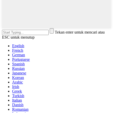
Tekan enter untuk mencari atau
ESC untuk menutup
English
French
German
Portuguese
Spanish
Russian
Japanese
Korean
Arabic
Irish
Greek
Turkish
Italian
Danish
Romanian